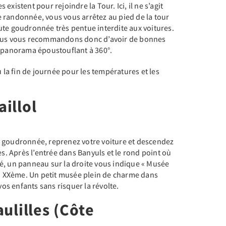
existent pour rejoindre la Tour. Ici, il ne s’agit
 randonnée, vous vous arrêtez au pied de la tour
ute goudronnée très pentue interdite aux voitures.
nous vous recommandons donc d’avoir de bonnes
n panorama époustouflant à 360°.
u la fin de journée pour les températures et les
illol
 goudronnée, reprenez votre voiture et descendez
es. Après l’entrée dans Banyuls et le rond point où
é, un panneau sur la droite vous indique « Musée
du XXème. Un petit musée plein de charme dans
s enfants sans risquer la révolte.
aulilles (Côte