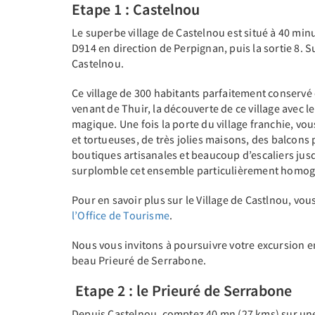
Etape 1 : Castelnou
Le superbe village de Castelnou est situé à 40 minu
D914 en direction de Perpignan, puis la sortie 8. S
Castelnou.
Ce village de 300 habitants parfaitement conservé 
venant de Thuir, la découverte de ce village avec l
magique. Une fois la porte du village franchie, vo
et tortueuses, de très jolies maisons, des balcons 
boutiques artisanales et beaucoup d’escaliers jusq
surplomble cet ensemble particulièrement homog
Pour en savoir plus sur le Village de Castlnou, vo
l’Office de Tourisme
.
Nous vous invitons à poursuivre votre excursion en
beau Prieuré de Serrabone.
Etape 2 : le Prieuré de Serrabone
Depuis Castelnou, comptez 40 mn (27 kms) sur une t