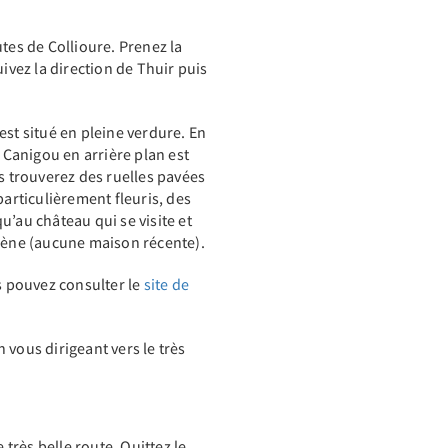
tes de Collioure. Prenez la
uivez la direction de Thuir puis
est situé en pleine verdure. En
e Canigou en arrière plan est
us trouverez des ruelles pavées
particulièrement fleuris, des
u’au château qui se visite et
ène (aucune maison récente).
us pouvez consulter le
site de
 vous dirigeant vers le très
rès belle route. Quittez le