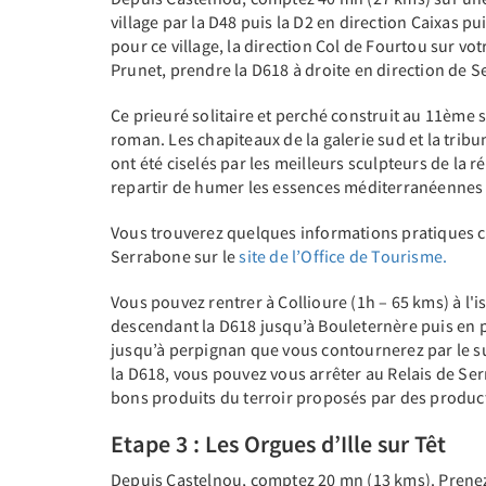
village par la D48 puis la D2 en direction Caixas 
pour ce village, la direction Col de Fourtou sur votr
Prunet, prendre la D618 à droite en direction de 
Ce prieuré solitaire et perché construit au 11ème si
roman. Les chapiteaux de la galerie sud et la tribu
ont été ciselés par les meilleurs sculpteurs de la r
repartir de humer les essences méditerranéennes 
Vous trouverez quelques informations pratiques c
Serrabone sur le
site de l’Office de Tourisme.
Vous pouvez rentrer à Collioure (1h – 65 kms) à l'i
descendant la D618 jusqu’à Bouleternère puis en p
jusqu’à perpignan que vous contournerez par le su
la D618, vous pouvez vous arrêter au Relais de Se
bons produits du terroir proposés par des produc
Etape 3 : Les Orgues d’Ille sur Têt
Depuis Castelnou, comptez 20 mn (13 kms). Prenez la